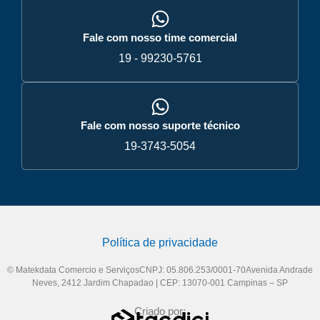
Fale com nosso time comercial
19 - 99230-5761
Fale com nosso suporte técnico
19-3743-5054
Política de privacidade
© Matekdata Comercio e ServiçosCNPJ: 05.806.253/0001-70Avenida Andrade
Neves, 2412 Jardim Chapadao | CEP: 13070-001 Campinas – SP
Criado por: