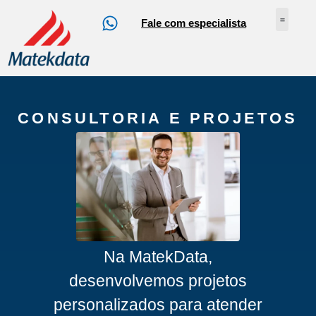
Fale com especialista
Nossos Serv
Sobre Nós
Abrir Ch
Loja Online
CONSULTORIA E PROJETOS
Na MatekData,
desenvolvemos projetos
personalizados para atender