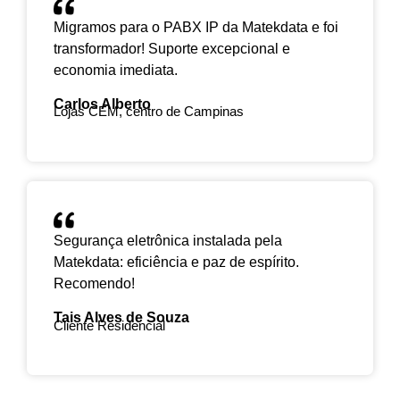
qualquer lugar).
filas de atendimento e conferências, tudo
Migramos para o PABX IP da Matekdata e foi
Atualizações automáticas
(sem
gerenciado online.
transformador! Suporte excepcional e
manutenção complexa).
economia imediata.
Carlos Alberto
Lojas CEM, centro de Campinas
Segurança eletrônica instalada pela
Matekdata: eficiência e paz de espírito.
Recomendo!
Tais Alves de Souza
Cliente Residencial