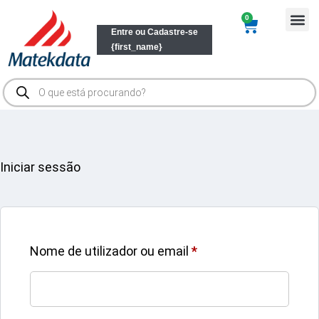
0
Olá, bem vindo!
Entre ou Cadastre-se
{first_name}
Ver Ca
Iniciar sessão
Nome de utilizador ou email
*