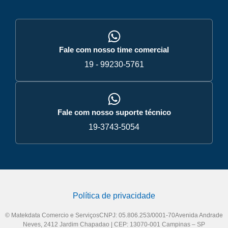
Fale com nosso time comercial
19 - 99230-5761
Fale com nosso suporte técnico
19-3743-5054
Política de privacidade
© Matekdata Comercio e ServiçosCNPJ: 05.806.253/0001-70Avenida Andrade
Neves, 2412 Jardim Chapadao | CEP: 13070-001 Campinas – SP