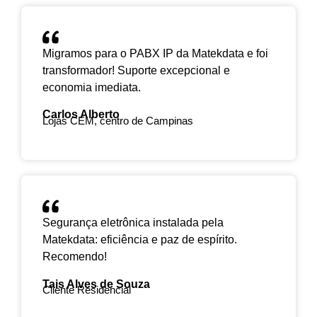
eliminando a necessidade de hardware físico.
Acesso remoto
(gerenciamento de
Ele oferece recursos como chamadas, URA,
qualquer lugar).
filas de atendimento e conferências, tudo
Migramos para o PABX IP da Matekdata e foi
Atualizações automáticas
(sem
gerenciado online.
transformador! Suporte excepcional e
manutenção complexa).
economia imediata.
Carlos Alberto
Lojas CEM, centro de Campinas
Segurança eletrônica instalada pela
Matekdata: eficiência e paz de espírito.
Recomendo!
Tais Alves de Souza
Cliente Residencial