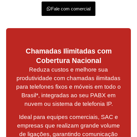
Fale com comercial
Chamadas Ilimitadas com
Cobertura Nacional
Reduza custos e melhore sua
produtividade com chamadas ilimitadas
para telefones fixos e móveis em todo o
Brasil*, integradas ao seu PABX em
nuvem ou sistema de telefonia IP.
Ideal para equipes comerciais, SAC e
empresas que realizam grande volume
de ligações, garantindo comunicação