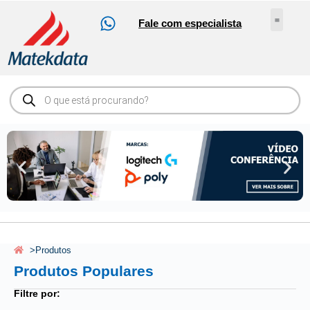
Fale com especialista
Nossos Serv
Sobre Nós
Abrir Ch
Loja Online
>
Produtos
Produtos Populares
Filtre por: