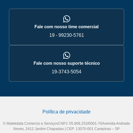
Fale com nosso time comercial
19 - 99230-5761
Fale com nosso suporte técnico
19-3743-5054
Política de privacidade
© Matekdata Comercio e ServiçosCNPJ: 05.806.253/0001-70Avenida Andrade
Neves, 2412 Jardim Chapadao | CEP: 13070-001 Campinas – SP