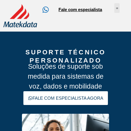
Fale com especialista
Nossos Serv
Sobre Nós
Abrir Ch
Loja Online
SUPORTE TÉCNICO
PERSONALIZADO
Soluções de suporte sob
medida para sistemas de
voz, dados e mobilidade
FALE COM ESPECIALISTA AGORA