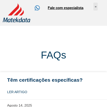
Fale com especialista
Nossos Serv
Sobre Nós
Abrir Ch
Loja Online
FAQs
Têm certificações específicas?
LER ARTIGO
Agosto 14, 2025