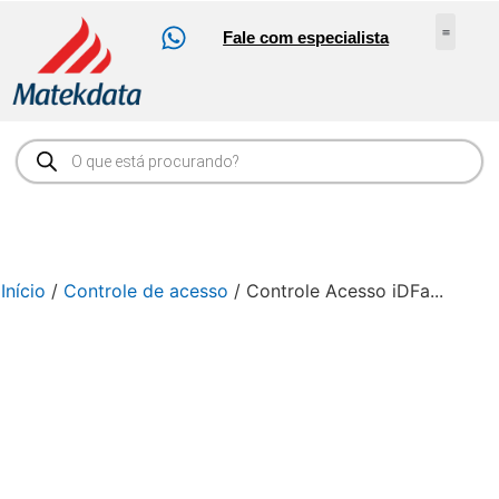
Fale com especialista
Nossos Serv
Sobre Nós
Abrir Ch
Loja Online
Início
/
Controle de acesso
/ Controle Acesso iDFa...