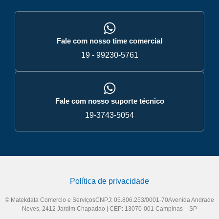
Fale com nosso time comercial
19 - 99230-5761
Fale com nosso suporte técnico
19-3743-5054
Política de privacidade
© Matekdata Comercio e ServiçosCNPJ: 05.806.253/0001-70Avenida Andrade
Neves, 2412 Jardim Chapadao | CEP: 13070-001 Campinas – SP