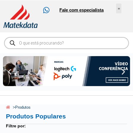
Fale com especialista
Nossos Serv
Sobre Nós
Abrir Ch
Loja Online
>
Produtos
Produtos Populares
Filtre por: