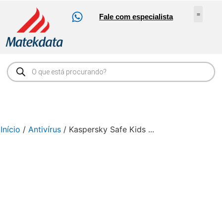
Fale com especialista
Nossos Serv
Sobre Nós
Abrir Ch
Loja Online
Início
/
Antivírus
/ Kaspersky Safe Kids ...